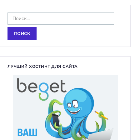
Н
а
й
т
и
:
ЛУЧШИЙ ХОСТИНГ ДЛЯ САЙТА