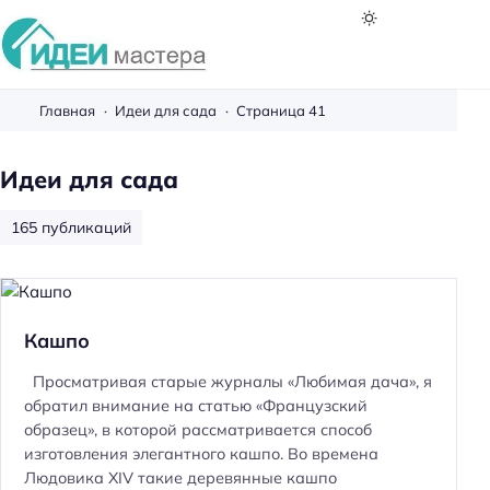
И
д
Главная
Идеи для сада
Страница 41
е
и
Идеи для сада
м
а
165 публикаций
с
т
е
р
Кашпо
а
Просматривая старые журналы «Любимая дача», я
обратил внимание на статью «Французский
образец», в которой рассматривается способ
изготовления элегантного кашпо. Во времена
Людовика XIV такие деревянные кашпо