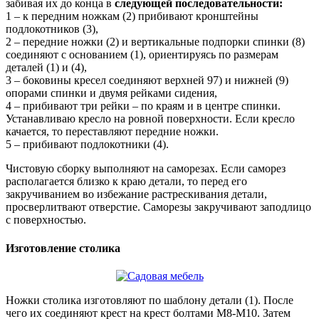
забивая их до конца в
следующей последовательности:
1 – к передним ножкам (2) прибивают кронштейны
подлокотников (3),
2 – передние ножки (2) и вертикальные подпорки спинки (8)
соединяют с основанием (1), ориентируясь по размерам
деталей (1) и (4),
3 – боковины кресел соединяют верхней 97) и нижней (9)
опорами спинки и двумя рейками сидения,
4 – прибивают три рейки – по краям и в центре спинки.
Устанавливаю кресло на ровной поверхности. Если кресло
качается, то переставляют передние ножки.
5 – прибивают подлокотники (4).
Чистовую сборку выполняют на саморезах. Если саморез
располагается близко к краю детали, то перед его
закручиванием во избежание растрескивания детали,
просверлитвают отверстие. Саморезы закручивают заподлицо
с поверхностью.
Изготовление столика
Ножки столика изготовляют по шаблону детали (1). После
чего их соединяют крест на крест болтами М8-М10. Затем