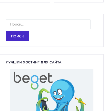
Н
а
й
т
и
:
ЛУЧШИЙ ХОСТИНГ ДЛЯ САЙТА