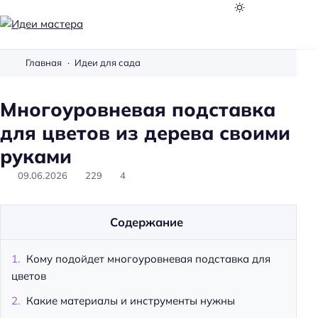
И
д
Главная
Идеи для сада
е
и
Многоуровневая подставка
м
а
для цветов из дерева своими
с
руками
т
09.06.2026
229
4
е
р
а
Содержание
Кому подойдет многоуровневая подставка для
цветов
Какие материалы и инструменты нужны