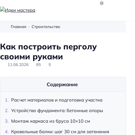
И
д
Главная
Строительство
е
и
Как построить перголу
м
а
своими руками
с
11.06.2026
85
5
т
е
р
Содержание
а
Расчет материалов и подготовка участка
Устройство фундамента: бетонные опоры
Монтаж каркаса из бруса 10×10 см
Кровельные балки: шаг 30 см для затенения