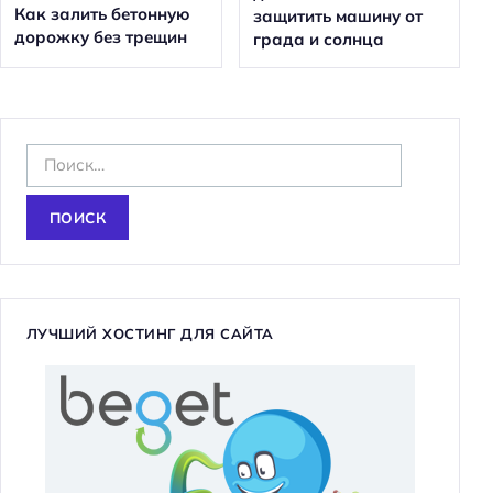
Как залить бетонную
защитить машину от
дорожку без трещин
града и солнца
Н
а
й
т
и
:
ЛУЧШИЙ ХОСТИНГ ДЛЯ САЙТА