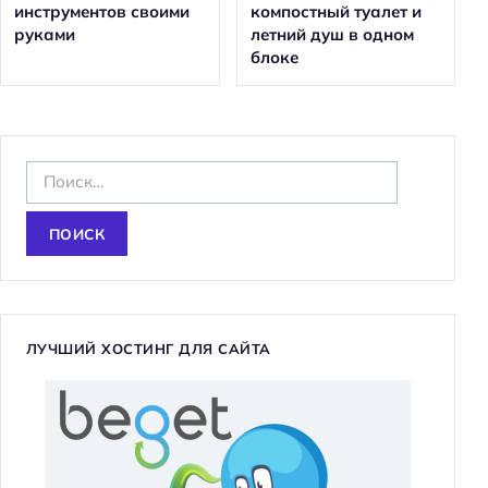
инструментов своими
компостный туалет и
руками
летний душ в одном
блоке
Н
а
й
т
и
:
ЛУЧШИЙ ХОСТИНГ ДЛЯ САЙТА