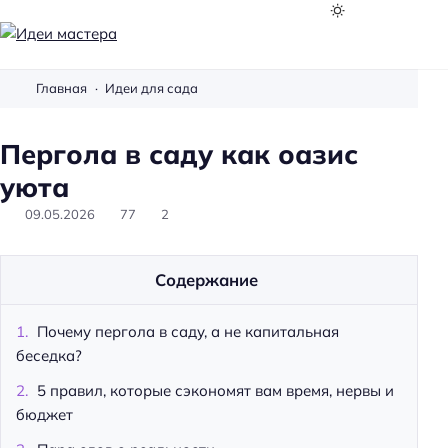
И
д
Главная
Идеи для сада
е
и
Пергола в саду как оазис
м
а
уюта
с
09.05.2026
77
2
т
е
р
Содержание
а
Почему пергола в саду, а не капитальная
беседка?
5 правил, которые сэкономят вам время, нервы и
бюджет