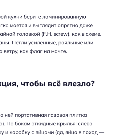
вой кухни берите ламинированную
егко моется и выглядит опрятно даже
йной головкой (F.H. screw), как в схеме,
аны. Петли усиленные, рояльные или
 ветру, как флаг на мачте.
ция, чтобы всё влезло?
а ней портативная газовая плитка
). По бокам откидные крылья: слева
у и коробку с яйцами (да, яйца в поход —