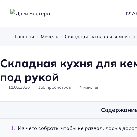
ГЛА
И
д
Главная
Мебель
Складная кухня для кемпинга,
е
и
м
Складная кухня для кем
а
под рукой
с
т
11.05.2026
156
просмотров
4
минуты
е
р
а
Содержани
Из чего собрать, чтобы не развалилось в дорог