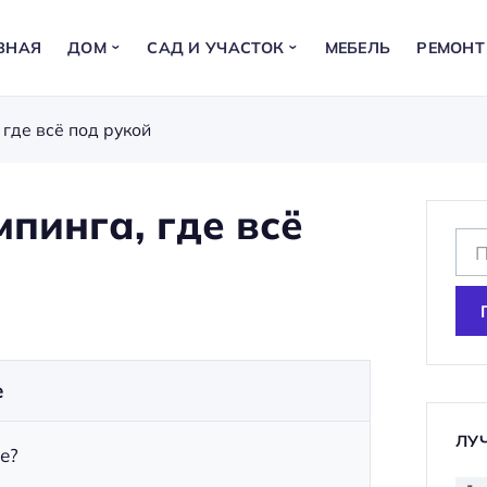
ВНАЯ
ДОМ
САД И УЧАСТОК
МЕБЕЛЬ
РЕМОНТ
 где всё под рукой
пинга, где всё
Н
а
й
т
и
е
:
ЛУ
е?