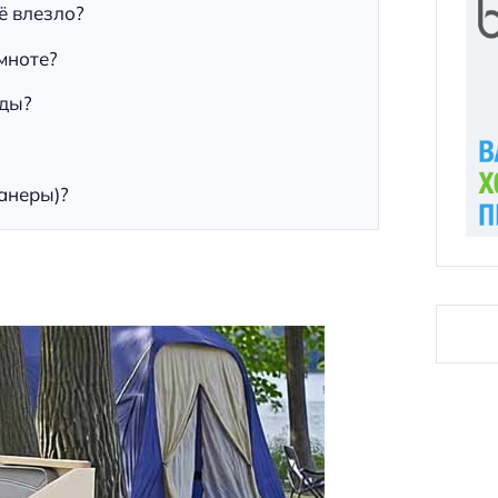
ё влезло?
емноте?
оды?
анеры)?