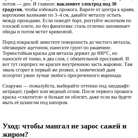
потом — дно. И главное:
наклоните электрод под 30
градусов
, чтобы избежать прожога. Варите от центра к краям,
короткими валиками по 3–4 см, давайте металлу остыть
между проходами. Если поведёт борт, рихтуйте молотком по
плоской плите, но без фанатизма: сталь отлично запоминает
обиды и потом мстит кривизной.
Перед покраской зачистите поверхность до чистого металла,
обезжирьте ацетоном, нанесите грунт по ржавчине.
Термостойкая краска для металла держит до 600°C, но
наносите её тонко, в два слоя, с обязательной просушкой. И
вот тут сюрприз: не красьте внутреннюю часть жаровни. Там
эмаль сгорит в первый же розжиг, а химический дым
испортит ужин лучше любого просроченного маринада.
Снаружи — пожалуйста, выбирайте оттенки под ландшафт:
антрацит, графит или медный отлив. После первого прожига
краска «схватится» и больше не облезет, даже если вы будете
мыть её шлангом под напором.
Уход: чтобы мангал не зарос сажей и
жиром?