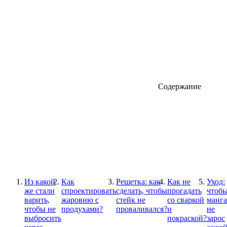
Содержание
Из какой
Как
Решетка: как
Как не
Уход:
же стали
спроектировать
сделать, чтобы
прогадать
чтоб
варить,
жаровню с
стейк не
со сваркой
манга
чтобы не
продухами?
проваливался?
и
не
выбросить
покраской?
зарос