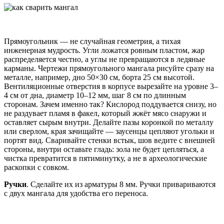
Прямоугольник — не случайная геометрия, а тихая
инженерная мудрость. Угли ложатся ровным пластом, жар
распределяется честно, а углы не превращаются в ледяные
карманы. Чертежи прямоугольного мангала рисуйте сразу на
металле, например, дно 50×30 см, борта 25 см высотой.
Вентиляционные отверстия в корпусе вырезайте на уровне 3–
4 см от дна, диаметр 10–12 мм, шаг 8 см по длинным
сторонам. Зачем именно так? Кислород поддувается снизу, но
не раздувает пламя в факел, который жжёт мясо снаружи и
оставляет сырым внутри. Делайте пазы коронкой по металлу
или сверлом, края зачищайте — заусенцы цепляют угольки и
портят вид. Сваривайте стенки встык, шов ведите с внешней
стороны, внутри оставьте гладь: зола не будет цепляться, а
чистка превратится в пятиминутку, а не в археологические
раскопки с совком.
Ручки
. Сделайте их из арматуры 8 мм. Ручки привариваются
с двух мангала для удобства его переноса.