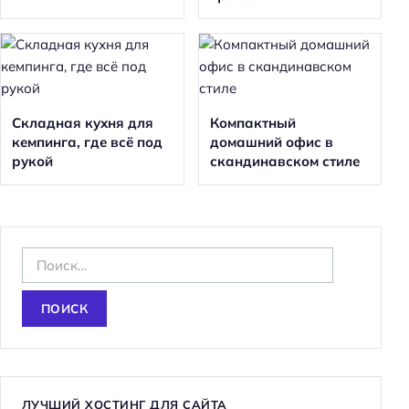
Складная кухня для
Компактный
кемпинга, где всё под
домашний офис в
рукой
скандинавском стиле
Н
а
й
т
и
:
ЛУЧШИЙ ХОСТИНГ ДЛЯ САЙТА