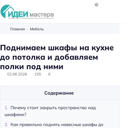
И
д
Главная
Мебель
е
и
Поднимаем шкафы на кухне
м
до потолка и добавляем
а
с
полки под ними
т
02.06.2026
155
6
е
р
а
Содержание
Почему стоит закрыть пространство над
шкафами?
Как правильно поднять навесные шкафы до