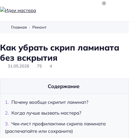
И
д
Главная
Ремонт
е
и
Как убрать скрип ламината
м
а
без вскрытия
с
31.05.2026
75
4
т
е
р
Содержание
а
Почему вообще скрипит ламинат?
Когда лучше вызвать мастера?
Чек-лист профилактики скрипа ламината
(распечатайте или сохраните)