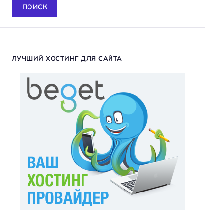
й
т
и
:
ЛУЧШИЙ ХОСТИНГ ДЛЯ САЙТА