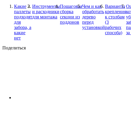
Какие
Инструменты
Пошаговая
Чем и как
Варианты
О
паллеты
и расходники
сборка
обработать
крепления
ко
подходят
для монтажа
секции из
дерево
к столбам
уб
для
поддонов
перед
(3
за
забора, а
установкой
рабочих
па
какие
способа)
за
нет
Поделиться