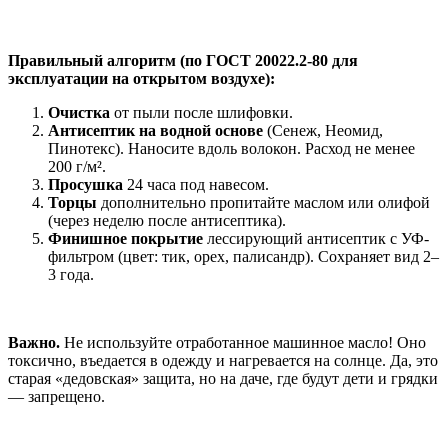
Правильный алгоритм (по ГОСТ 20022.2-80 для
эксплуатации на открытом воздухе):
Очистка
от пыли после шлифовки.
Антисептик на водной основе
(Сенеж, Неомид,
Пинотекс). Наносите вдоль волокон. Расход не менее
200 г/м².
Просушка
24 часа под навесом.
Торцы
дополнительно пропитайте маслом или олифой
(через неделю после антисептика).
Финишное покрытие
лессирующий антисептик с УФ-
фильтром (цвет: тик, орех, палисандр). Сохраняет вид 2–
3 года.
Важно.
Не используйте отработанное машинное масло! Оно
токсично, въедается в одежду и нагревается на солнце. Да, это
старая «дедовская» защита, но на даче, где будут дети и грядки
— запрещено.