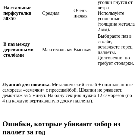
уголки гнутся от
На стальные
ветра.
Очень
перфоуголки
Средняя
Используйте
низкая
50×50
усиленные
(толщина металла
2 мм).
Выбираете паз в
столбе,
В паз между
вставляете торец
деревянными
Максимальная
Высокая
паллеты.
столбами
Долговечно, но
требует столярки.
Лучший для новичка.
Металлический столб + оцинкованные
саморезы «семечки» с прессшайбой. Шляпки не ржавеют,
демонтаж за 5 минут. На одну секцию нужно 12 саморезов (по
4 на каждую вертикальную доску паллеты).
Ошибки, которые убивают забор из
паллет за год