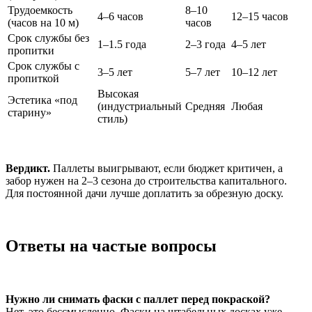
Трудоемкость
8–10
4–6 часов
12–15 часов
(часов на 10 м)
часов
Срок службы без
1–1.5 года
2–3 года
4–5 лет
пропитки
Срок службы с
3–5 лет
5–7 лет
10–12 лет
пропиткой
Высокая
Эстетика «под
(индустриальный
Средняя
Любая
старину»
стиль)
Вердикт.
Паллеты выигрывают, если бюджет критичен, а
забор нужен на 2–3 сезона до строительства капитального.
Для постоянной дачи лучше доплатить за обрезную доску.
Ответы на частые вопросы
Нужно ли снимать фаски с паллет перед покраской?
Нет, это бессмысленно. Фаски на штабельных досках уже