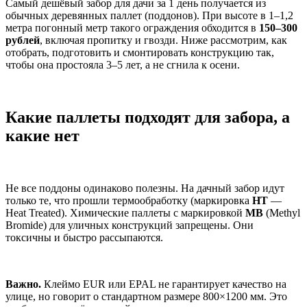
Самый дешёвый забор для дачи за 1 день получается из
обычных деревянных паллет (поддонов). При высоте в 1–1,2
метра погонный метр такого ограждения обходится в
150–300
рублей
, включая пропитку и гвозди. Ниже рассмотрим, как
отобрать, подготовить и смонтировать конструкцию так,
чтобы она простояла 3–5 лет, а не сгнила к осени.
Какие паллеты подходят для забора, а
какие нет
Не все поддоны одинаково полезны. На дачный забор идут
только те, что прошли термообработку (маркировка
HT
—
Heat Treated). Химические паллеты с маркировкой
MB
(Methyl
Bromide) для уличных конструкций запрещены. Они
токсичны и быстро рассыпаются.
Важно.
Клеймо EUR или EPAL не гарантирует качество на
улице, но говорит о стандартном размере 800×1200 мм. Это