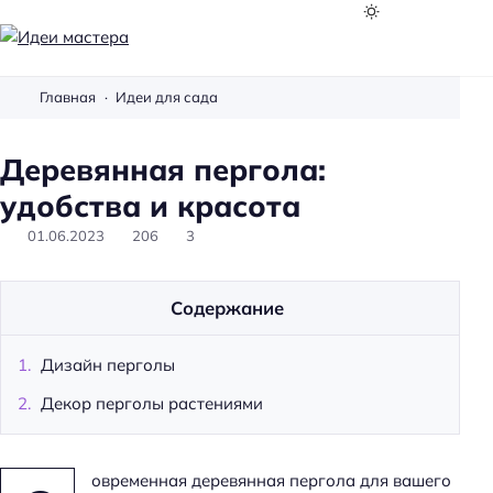
И
д
Главная
Идеи для сада
е
и
Деревянная пергола:
м
а
удобства и красота
с
01.06.2023
206
3
т
е
р
Содержание
а
Дизайн перголы
Декор перголы растениями
овременная деревянная пергола для вашего