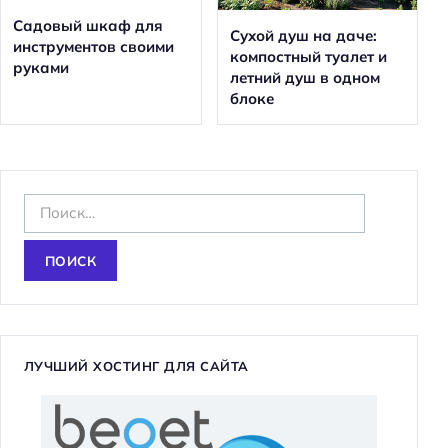
Садовый шкаф для
Сухой душ на даче:
инструментов своими
компостный туалет и
руками
летний душ в одном
блоке
Н
а
й
т
и
:
ЛУЧШИЙ ХОСТИНГ ДЛЯ САЙТА