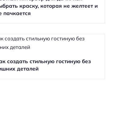
ыбрать краску, которая не желтеет и
е пачкается
ак создать стильную гостиную без
ишних деталей