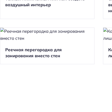
воздушный интерьер
в
н
Реечная перегородка для
К
зонирования вместо стен
л