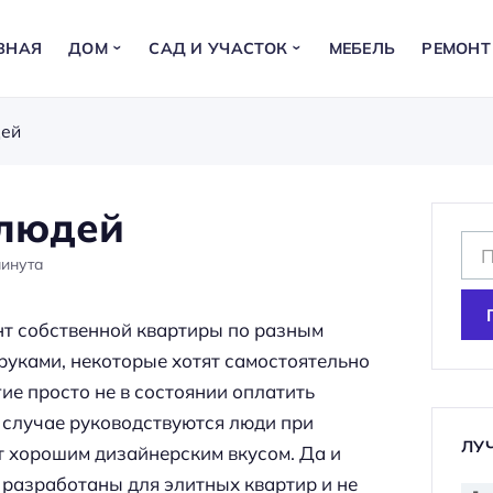
ВНАЯ
ДОМ
САД И УЧАСТОК
МЕБЕЛЬ
РЕМОНТ
дей
 людей
Н
инута
а
й
нт собственной квартиры по разным
т
 руками, некоторые хотят самостоятельно
и
ие просто не в состоянии оплатить
:
 случае руководствуются люди при
ЛУ
 хорошим дизайнерским вкусом. Да и
 разработаны для элитных квартир и не