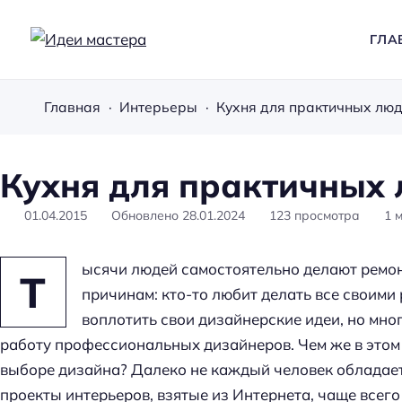
ГЛА
И
д
Главная
Интерьеры
Кухня для практичных лю
е
и
м
Кухня для практичных
а
с
01.04.2015
Обновлено
28.01.2024
123
просмотра
1
м
т
е
ысячи людей самостоятельно делают ремо
Т
р
причинам: кто-то любит делать все своими
а
воплотить свои дизайнерские идеи, но мног
работу профессиональных дизайнеров. Чем же в этом
выборе дизайна? Далеко не каждый человек обладает
проекты интерьеров, взятые из Интернета, чаще всего