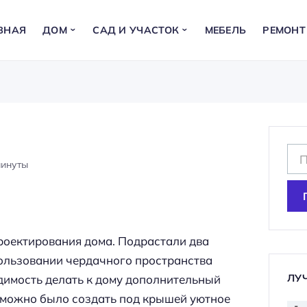
ВНАЯ
ДОМ
САД И УЧАСТОК
МЕБЕЛЬ
РЕМОНТ
Н
минуты
а
й
т
и
роектирования дома. Подрастали два
:
пользовании чердачного пространства
ЛУ
димость делать к дому дополнительный
 можно было создать под крышей уютное