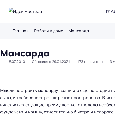
ГЛА
И
д
Главная
Работы в доме
Мансарда
е
и
м
Мансарда
а
с
18.07.2010
Обновлено
29.01.2021
173
просмотра
3
т
е
р
а
Мысль построить мансарду возникла еще на стадии п
сына, и требовалось расширение пространства. В ис
виделись следующие преимущества: отпадала необхо
фундамент и крышу, относительно быстро и недорого