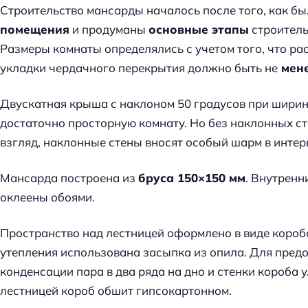
Строительство мансарды началось после того, как б
помещения
и продуманы
основные этапы
строитель
Размеры комнаты определялись с учетом того, что рас
укладки чердачного перекрытия должно быть не
мене
Двускатная крыша с наклоном 50 градусов при ширине
достаточно просторную комнату. Но без наклонных сте
взгляд, наклонные стены вносят особый шарм в инте
Мансарда построена из
бруса 150×150 мм
. Внутренн
оклеены обоями.
Пространство над лестницей оформлено в виде короба
утепления использована засыпка из опила. Для пред
конденсации пара в два ряда на дно и стенки короба
лестницей короб обшит гипсокартонном.