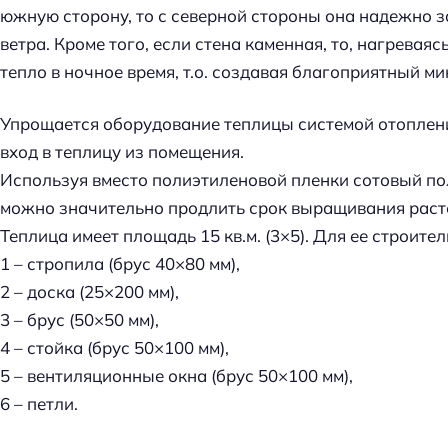
южную сторону, то с северной стороны она надежно з
ветра. Кроме того, если стена каменная, то, нагреваяс
тепло в ночное время, т.о. создавая благоприятный ми
Упрощается оборудование теплицы системой отоплени
вход в теплицу из помещения.
Используя вместо полиэтиленовой пленки сотовый по
можно значительно продлить срок выращивания расте
Теплица имеет площадь 15 кв.м. (3×5). Для ее строите
1 – стропила (брус 40×80 мм),
2 – доска (25×200 мм),
3 – брус (50×50 мм),
4 – стойка (брус 50×100 мм),
5 – вентиляционные окна (брус 50×100 мм),
6 – петли.