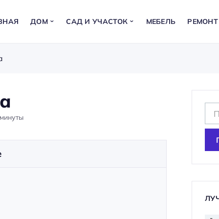
ВНАЯ
ДОМ
САД И УЧАСТОК
МЕБЕЛЬ
РЕМОНТ
а
ца
Н
минуты
а
й
т
е
и
:
ЛУ