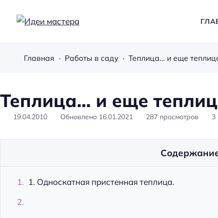
ГЛА
И
д
Главная
Работы в саду
Теплица… и еще теплиц
е
и
м
Теплица… и еще тепли
а
с
19.04.2010
Обновлено
16.01.2021
287
просмотров
3
т
е
Содержани
р
а
1. Односкатная пристенная теплица.