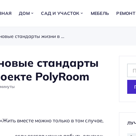
ВНАЯ
ДОМ
САД И УЧАСТОК
МЕБЕЛЬ
РЕМОНТ
Общее пространство и новые стандарты жизни в уникальном проекте PolyRoom
 новые стандарты
Н
оекте PolyRoom
а
й
минуты
т
и
:
«Жить вместе можно только в том случае,
ЛУ
если всегда можно побыть одному»