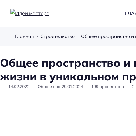
ГЛА
И
д
Главная
Строительство
е
и
м
Общее пространство и
а
жизни в уникальном пр
с
т
14.02.2022
Обновлено
29.01.2024
199
просмотров
2
е
р
а