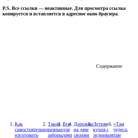
P.
S. Все ссылки — неактивные. Для просмотра ссылка
копируется и вставляется в адресное окно браузера
.
Содержание
Как
Такие
Все
Дорожки
Летняя
«Там
самостоятельно
разные
для
на даче
кухня с
чудеса,
изготовить
заборы
дачи
своими
ледником
там