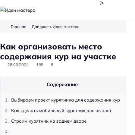
И
д
Главная
Дайджест. Идеи мастера
е
и
Как организовать место
м
а
содержания кур на участке
с
28.03.2024
155
8
т
е
р
Содержание
а
Выбираем проект курятника для содержания кур
Как сделать мобильный курятник для цыплят
Строим курятник на заднем дворе