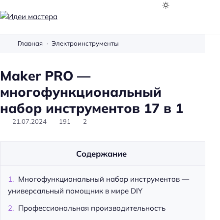
И
д
Главная
Электроинструменты
е
и
Maker PRO —
м
а
многофункциональный
с
набор инструментов 17 в 1
т
21.07.2024
191
2
е
р
а
Содержание
Многофункциональный набор инструментов —
универсальный помощник в мире DIY
Профессиональная производительность