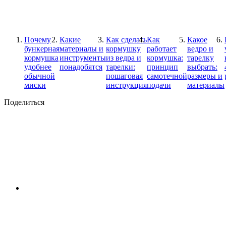
Почему
Какие
Как сделать
Как
Какое
бункерная
материалы и
кормушку
работает
ведро и
кормушка
инструменты
из ведра и
кормушка:
тарелку
удобнее
понадобятся
тарелки:
принцип
выбрать:
обычной
пошаговая
самотечной
размеры и
миски
инструкция
подачи
материалы
Поделиться