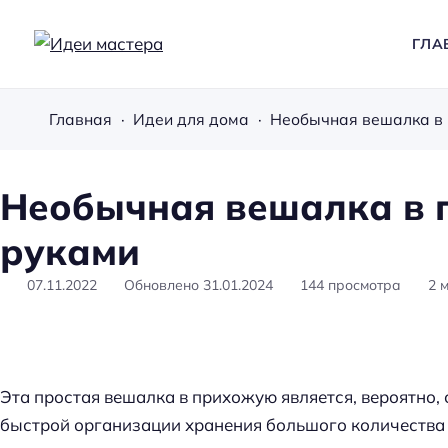
ГЛА
И
д
Главная
Идеи для дома
Необычная вешалка в
е
и
м
Необычная вешалка в 
а
руками
с
т
07.11.2022
Обновлено
31.01.2024
144
просмотра
2
е
р
а
Эта простая вешалка в прихожую является, вероятно
быстрой организации хранения большого количества 