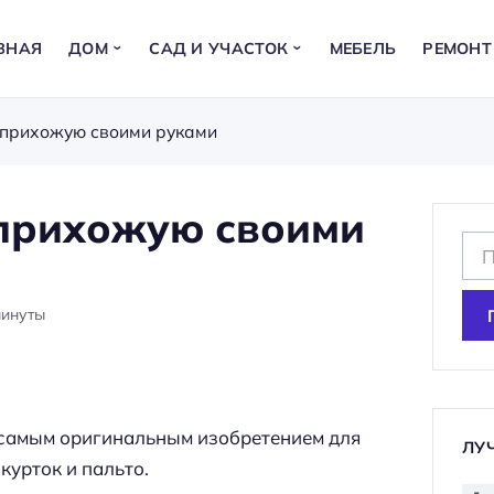
ВНАЯ
ДОМ
САД И УЧАСТОК
МЕБЕЛЬ
РЕМОНТ
 прихожую своими руками
прихожую своими
Н
а
й
минуты
т
и
:
, самым оригинальным изобретением для
ЛУ
курток и пальто.