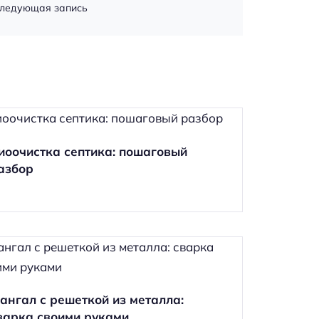
ледующая запись
иоочистка септика: пошаговый
азбор
ангал с решеткой из металла:
варка своими руками