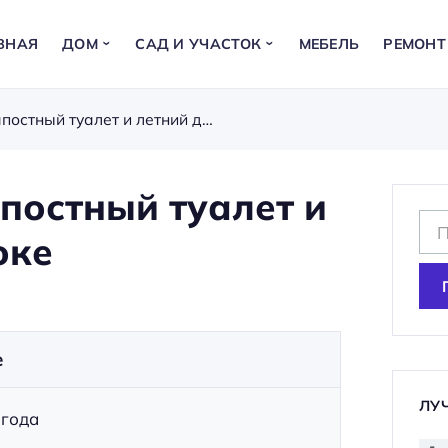
ВНАЯ
ДОМ
САД И УЧАСТОК
МЕБЕЛЬ
РЕМОНТ
Сухой душ на даче: компостный туалет и летний душ в одном блоке
мпостный туалет и
Н
оке
а
й
т
и
е
:
ЛУ
 года