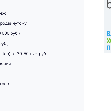
теж
 продвинутому
 000 руб.)
руб.)
toa) от 30-50 тыс. руб.
зации
итров