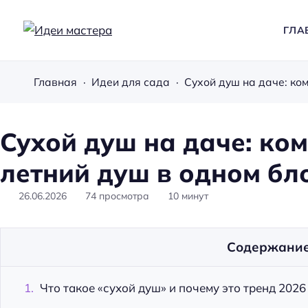
ГЛА
И
д
Главная
Идеи для сада
е
и
м
Сухой душ на даче: ко
а
летний душ в одном бл
с
т
26.06.2026
74
просмотра
10
минут
е
р
а
Содержани
Что такое «сухой душ» и почему это тренд 2026