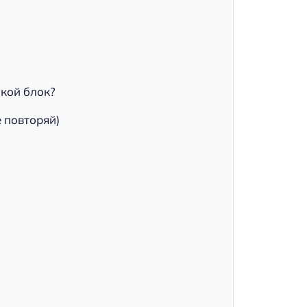
акой блок?
е повторяй)