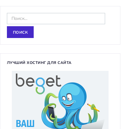
Н
а
й
т
и
:
ЛУЧШИЙ ХОСТИНГ ДЛЯ САЙТА