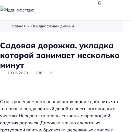
И
д
Главная
Ландшафтный дизайн
е
и
Садовая дорожка, укладка
м
а
которой занимает несколько
с
минут
т
19.06.2020
286
2
е
р
а
С наступлением лета возникает желание добавить что-
то новое в ландшафтный дизайн своего загородного
участка. Нередко эти планы связаны с прокладкой
садовых дорожек. Дорожки можно сделать из
тротуарной плитки, брусчатки, деревянных спилов и