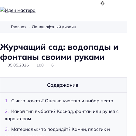
И
д
Главная
Ландшафтный дизайн
е
и
Журчащий сад: водопады и
м
а
фонтаны своими руками
с
05.05.2026
108
6
т
е
р
Содержание
а
С чего начать? Оценка участка и выбор места
Какой тип выбрать? Каскад, фонтан или ручей с
характером
Материалы: что подойдёт? Камни, пластик и