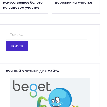
искусственное болото
дорожки на участке
на садовом участке
Н
а
й
т
и
:
ЛУЧШИЙ ХОСТИНГ ДЛЯ САЙТА