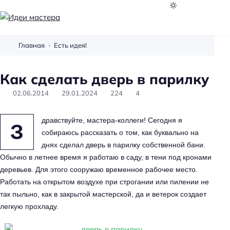
И
д
Главная
Есть идея!
е
и
Как сделать дверь в парилку
м
а
02.06.2014
29.01.2024
224
4
с
т
дравствуйте, мастера-коллеги! Сегодня я
З
е
собираюсь рассказать о том, как буквально на
р
днях сделал
дверь в парилку
собственной бани.
а
Обычно в летнее время я работаю в саду, в тени под кронами
деревьев. Для этого сооружаю временное рабочее место.
Работать на открытом воздухе при строгании или пилении не
так пыльно, как в закрытой мастерской, да и ветерок создает
легкую прохладу.