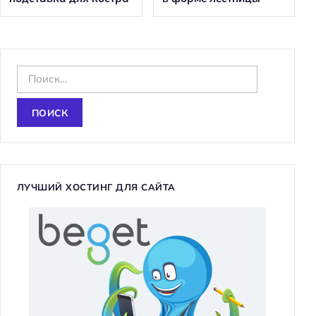
Н
а
й
т
и
:
ЛУЧШИЙ ХОСТИНГ ДЛЯ САЙТА