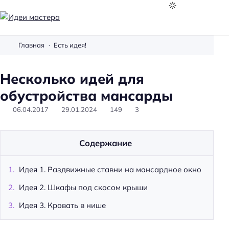
И
д
Главная
Есть идея!
е
и
Несколько идей для
м
а
обустройства мансарды
с
06.04.2017
29.01.2024
149
3
т
е
р
Содержание
а
Идея 1. Раздвижные ставни на мансардное окно
Идея 2. Шкафы под скосом крыши
Идея 3. Кровать в нише