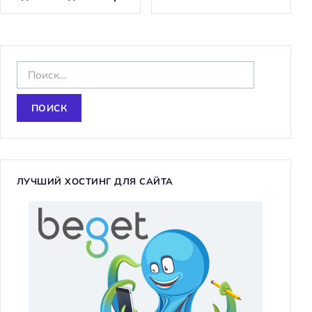
Н
а
й
т
и
:
ЛУЧШИЙ ХОСТИНГ ДЛЯ САЙТА