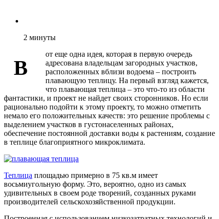
2
минуты
от еще одна идея, которая в первую очередь
В
адресована владельцам загородных участков,
расположенных вблизи водоема – построить
плавающую теплицу. На первый взгляд кажется,
что плавающая теплица – это что-то из области
фантастики, и проект не найдет своих сторонников. Но если
рационально подойти к этому проекту, то можно отметить
немало его положительных качеств: это решение проблемы с
выделением участков в густонаселенных районах,
обеспечение постоянной доставки воды к растениям, создание
в теплице благоприятного микроклимата.
Теплица
площадью примерно в 75 кв.м имеет
восьмиугольную форму. Это, вероятно, одно из самых
удивительных в своем роде творений, созданных руками
производителей сельскохозяйственной продукции.
Построенная с использованием низкозатратных технологий и