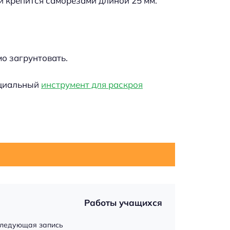
и крепится саморезами длиной 25 мм.
о загрунтовать.
ециальный
инструмент для раскроя
Работы учащихся
ледующая запись