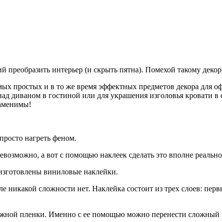
 преобразить интерьер (и скрыть пятна). Помехой такому декор
ых простых и в то же время эффектных предметов декора для о
ад диваном в гостиной или для украшения изголовья кровати в 
заменимы!
просто нагреть феном.
евозможно, а вот с помощью наклеек сделать это вполне реально
 изготовлены виниловые наклейки.
ле никакой сложности нет. Наклейка состоит из трех слоев: пер
ажной пленки. Именно с ее помощью можно перенести сложный р