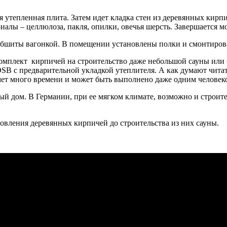
 утепленная плита. Затем идет кладка стен из деревянных кирп
иалы – целлюлоза, пакля, опилки, овечья шерсть. Завершается м
бшиты вагонкой. В помещении установлены полки и смонтиров
омплект кирпичей на строительство даже небольшой сауны или б
 OSB с предварительной укладкой утеплителя. А как думают чита
ймет много времени и может быть выполнено даже одним человек
ный дом. В Германии, при ее мягком климате, возможно и строит
товления деревянных кирпичей до строительства из них сауны.