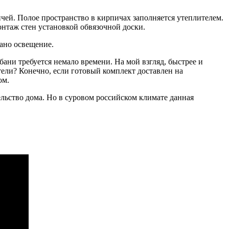
ичей. Полое пространство в кирпичах заполняется утеплителем.
онтаж стен установкой обвязочной доски.
ано освещение.
ани требуется немало времени. На мой взгляд, быстрее и
тели? Конечно, если готовый комплект доставлен на
ом.
ельство дома. Но в суровом российском климате данная