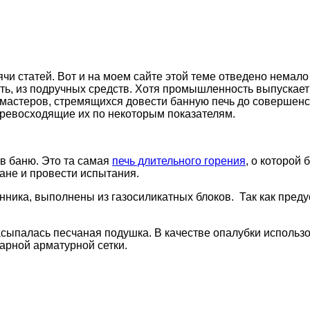
и статей. Вот и на моем сайте этой теме отведено немало
ать, из подручных средств. Хотя промышленность выпуска
 мастеров, стремящихся довести банную печь до совершен
превосходящие их по некоторым показателям.
 в баню. Это та самая
печь длительного горения
, о которой
бане и провести испытания.
ника, выполнены из газосиликатных блоков. Так как преду
асыпалась песчаная подушка. В качестве опалубки исполь
арной арматурной сетки.