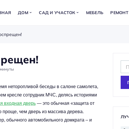
ВНАЯ
ДОМ
САД И УЧАСТОК
МЕБЕЛЬ
РЕМОНТ
оспрещен!
прещен!
Н
минуты
а
й
время неторопливой беседы в салоне самолета,
т
ем кресле сотрудник МЧС, делясь историями
и
я входная дверь
— это обычная «защита от
:
 проще, чем дверь из массива дерева.
ЛУ
ер, обычного автомобильного домкрата – и