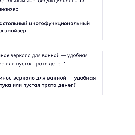
астольный многофункциональный
рганайзер
мное зеркало для ванной — удобная
тука или пустая трата денег?