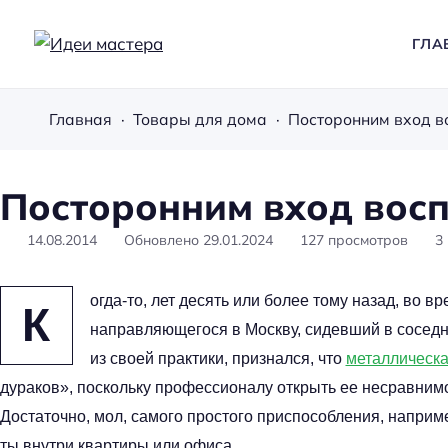
ГЛА
И
д
Главная
Товары для дома
Посторонним вход в
е
и
м
Посторонним вход вос
а
с
14.08.2014
Обновлено
29.01.2024
127
просмотров
3
т
е
огда-то, лет десять или более тому назад, во 
К
р
направляющегося в Москву, сидевший в соседн
а
из своей практики, признался, что
металлическа
дураков», поскольку профессионалу открыть ее несравнимо
Достаточно, мол, самого простого приспособления, наприм
ты внутри квартиры или офиса.