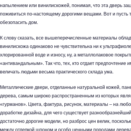
напылением или винилискожей, понимая, что эта дверь защи
поживиться по-настоящему дорогими вещами. Вот и пусть 
обезопасить дом.
К слову сказать, все вышеперечисленные материалы обла
винилискожа одинаково не чувствительна ни к ультрафиолет
хлорированной воде и износу, ну, а металлолаковое покры
«антивандальным». Так что, тех, кто отдает предпочтение
величать людьми весьма практического склада ума.
Металлические двери, отделанные натуральной кожей, па
дерева, самым широко распространенным из которых являе
«гурманов». Цвета, фактура, рисунок, материалы – на любо
доработке дизайна, для чего существует разнообразнейший
достаточно дорогие модели, но разброс цен велик, посколь
между отделкой шпоном и особо ценными породами дерева