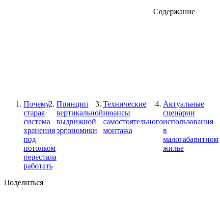
Содержание
Почему
Принцип
Технические
Актуальные
старая
вертикальной
нюансы
сценарии
система
выдвижной
самостоятельного
использования
хранения
эргономики
монтажа
в
под
малогабаритном
потолком
жилье
перестала
работать
Поделиться