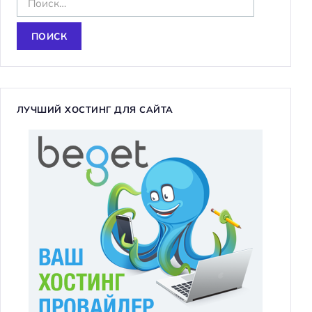
а
й
т
и
:
ЛУЧШИЙ ХОСТИНГ ДЛЯ САЙТА