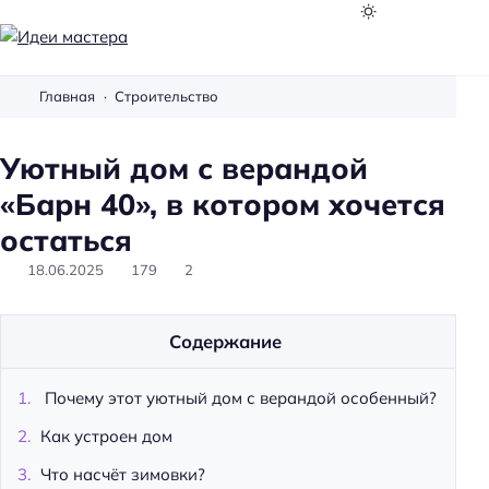
И
д
Главная
Строительство
е
и
Уютный дом с верандой
м
а
«Барн 40», в котором хочется
с
остаться
т
18.06.2025
179
2
е
р
а
Содержание
Почему этот уютный дом с верандой особенный?
Как устроен дом
Что насчёт зимовки?