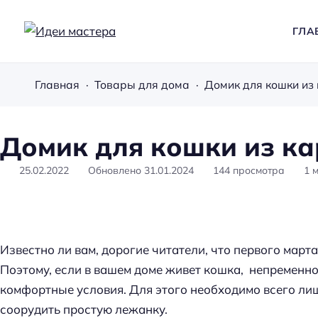
ГЛА
И
д
Главная
Товары для дома
Домик для кошки из
е
и
м
Домик для кошки из к
а
с
25.02.2022
Обновлено
31.01.2024
144
просмотра
1
м
т
е
р
а
Известно ли вам, дорогие читатели, что первого мар
Поэтому, если в вашем доме живет кошка, непременно
комфортные условия. Для этого необходимо всего ли
соорудить простую лежанку.