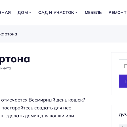
ВНАЯ
ДОМ
САД И УЧАСТОК
МЕБЕЛЬ
РЕМОНТ
 картона
артона
Н
инута
а
й
т
и
та отмечается Всемирный день кошек?
:
 постарайтесь создать для нее
ЛУ
шь сделать домик для кошки или