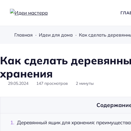
ГЛА
И
д
Главная
Идеи для дома
Как сделать деревянн
е
и
м
Как сделать деревянны
а
хранения
с
т
29.05.2024
147
просмотров
2
минуты
е
р
а
Содержани
Деревянный ящик для хранения: преимущества