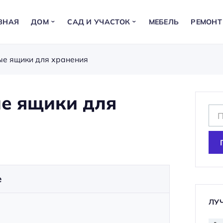
ВНАЯ
ДОМ
САД И УЧАСТОК
МЕБЕЛЬ
РЕМОНТ
ые ящики для хранения
е ящики для
Н
а
й
т
и
е
:
ЛУ