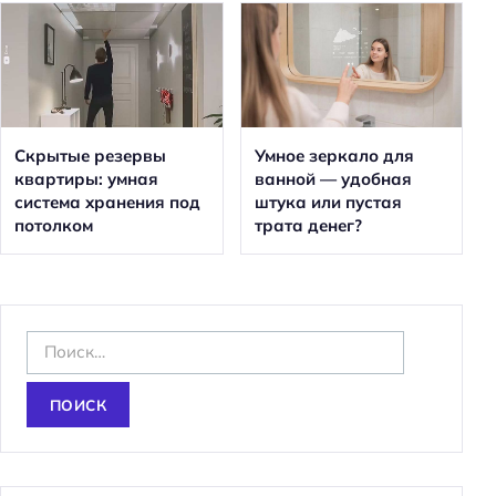
Скрытые резервы
Умное зеркало для
квартиры: умная
ванной — удобная
система хранения под
штука или пустая
потолком
трата денег?
Н
а
й
т
и
: