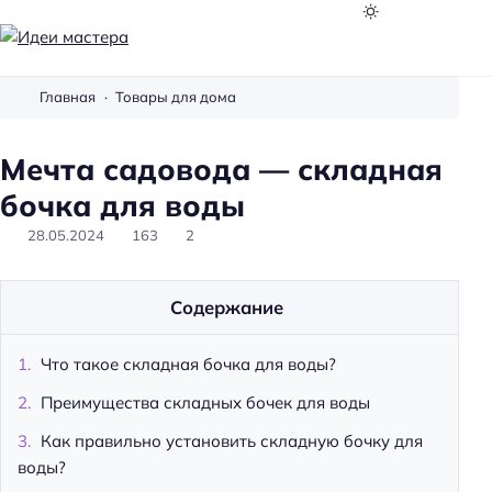
И
д
Главная
Товары для дома
е
и
Мечта садовода — складная
м
а
бочка для воды
с
28.05.2024
163
2
т
е
р
Содержание
а
Что такое складная бочка для воды?
Преимущества складных бочек для воды
Как правильно установить складную бочку для
воды?