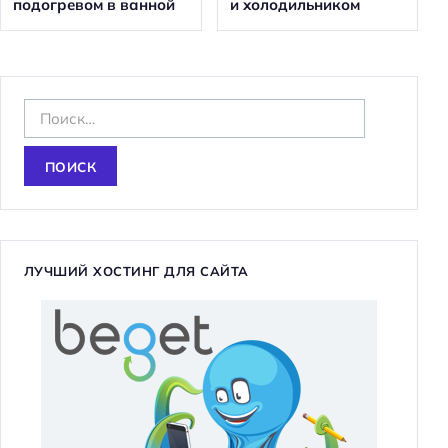
подогревом в ванной
и холодильником
Н
а
й
т
и
:
ЛУЧШИЙ ХОСТИНГ ДЛЯ САЙТА