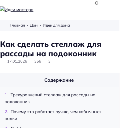
И
д
Главная
Дом
Идеи для дома
е
и
Как сделать стеллаж для
м
а
рассады на подоконник
с
17.01.2026
356
3
т
е
р
Содержание
а
Трехуровневый стеллаж для рассады на
подоконник
Почему это работает лучше, чем «обычные»
полки