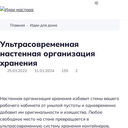
И
д
Главная
Идеи для дома
е
и
Ультрасовременная
м
а
настенная организация
с
хранения
т
25.03.2022
31.01.2024
155
2
е
р
а
Настенная организация хранения избавит стены вашего
рабочего кабинета от унылой пустоты и одновременно
добавит им оригинальности и изящества. Любое
свободное место на стене превращается в
ультрасовременную систему хранения контейнеров,