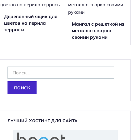
Деревянный ящик для
цветов на перила
Мангал с решеткой из
террасы
металла: сварка
своими руками
Н
а
й
т
и
:
ЛУЧШИЙ ХОСТИНГ ДЛЯ САЙТА