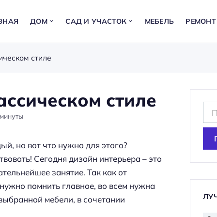
ВНАЯ
ДОМ
САД И УЧАСТОК
МЕБЕЛЬ
РЕМОНТ
ическом стиле
ассическом стиле
Н
минуты
а
й
й, но вот что нужно для этого?
т
вовать! Сегодня дизайн интерьера – это
и
ательнейшее занятие. Так как от
:
 нужно помнить главное, во всем нужна
ЛУ
 выбранной мебели, в сочетании