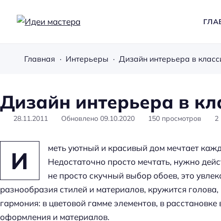
ГЛА
И
д
Главная
Интерьеры
Дизайн интерьера в класс
е
и
м
Дизайн интерьера в кл
а
с
28.11.2011
Обновлено
09.10.2020
150
просмотров
2
т
е
меть уютный и красивый дом мечтает кажды
И
р
Недостаточно просто мечтать, нужно дейст
а
не просто скучный выбор обоев, это увлек
разнообразия стилей и материалов, кружится голова,
гармония: в цветовой гамме элементов, в расстановке
оформления и материалов.