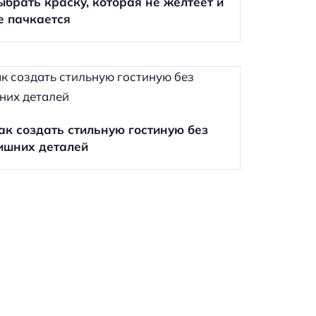
ыбрать краску, которая не желтеет и
е пачкается
ак создать стильную гостиную без
ишних деталей