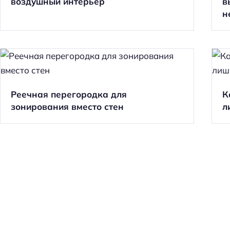
воздушный интерьер
в
н
Реечная перегородка для
К
зонирования вместо стен
л