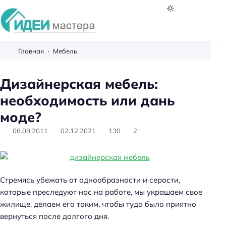
И
д
Главная
Мебель
е
и
Дизайнерская мебель:
м
необходимость или дань
а
с
моде?
т
08.08.2011
02.12.2021
130
2
е
р
а
Стремясь убежать от однообразности и серости,
которые преследуют нас на работе, мы украшаем свое
жилище, делаем его таким, чтобы туда было приятно
вернуться после долгого дня.