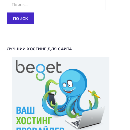
Н
а
й
т
и
:
ЛУЧШИЙ ХОСТИНГ ДЛЯ САЙТА