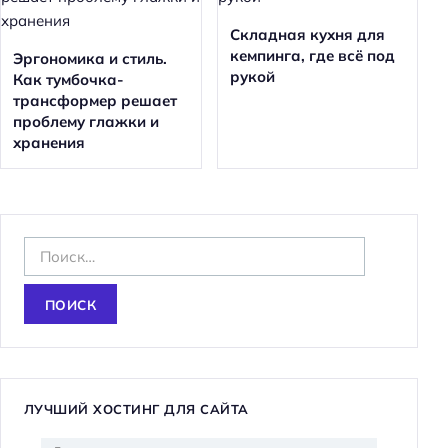
Складная кухня для
кемпинга, где всё под
Эргономика и стиль.
рукой
Как тумбочка-
трансформер решает
проблему глажки и
хранения
Н
а
й
т
и
:
ЛУЧШИЙ ХОСТИНГ ДЛЯ САЙТА