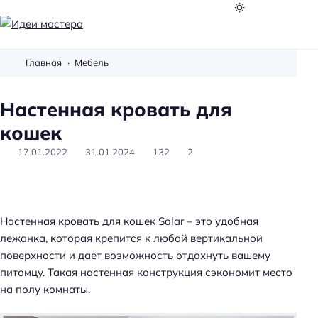
И
д
Главная
Мебель
е
и
Настенная кровать для
м
а
кошек
с
17.01.2022
31.01.2024
132
2
т
е
р
а
Настенная кровать для кошек Solar – это удобная
лежанка, которая крепится к любой вертикальной
поверхности и дает возможность отдохнуть вашему
питомцу. Такая настенная конструкция сэкономит место
на полу комнаты.