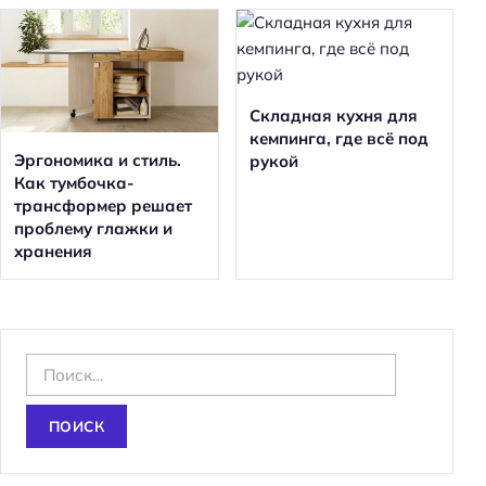
Складная кухня для
кемпинга, где всё под
Эргономика и стиль.
рукой
Как тумбочка-
трансформер решает
проблему глажки и
хранения
Н
а
й
т
и