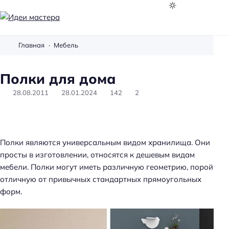
И
д
Главная
Мебель
е
и
Полки для дома
м
а
28.08.2011
28.01.2024
142
2
с
т
е
р
Полки являются универсальным видом хранилища. Они
а
просты в изготовлении, относятся к дешевым видам
мебели. Полки могут иметь различную геометрию, порой
отличную от привычных стандартных прямоугольных
форм.