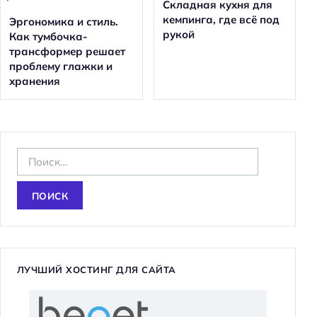
Складная кухня для
кемпинга, где всё под
Эргономика и стиль.
рукой
Как тумбочка-
трансформер решает
проблему глажки и
хранения
Н
а
й
т
и
:
ЛУЧШИЙ ХОСТИНГ ДЛЯ САЙТА