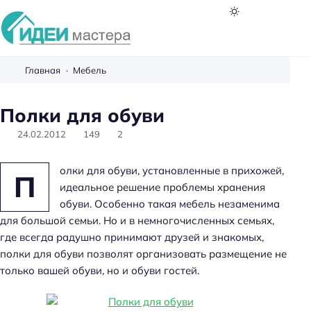
И
д
Главная
Мебель
е
и
Полки для обуви
м
24.02.2012
149
2
а
с
т
олки для обуви, установленные в прихожей,
П
е
идеальное решение проблемы хранения
р
обуви. Особенно такая мебель незаменима
а
для большой семьи. Но и в немногочисленных семьях,
где всегда радушно принимают друзей и знакомых,
полки для обуви позволят организовать размещение не
только вашей обуви, но и обуви гостей.