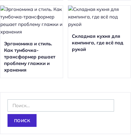
Складная кухня для
кемпинга, где всё под
Эргономика и стиль.
рукой
Как тумбочка-
трансформер решает
проблему глажки и
хранения
Н
а
й
т
и