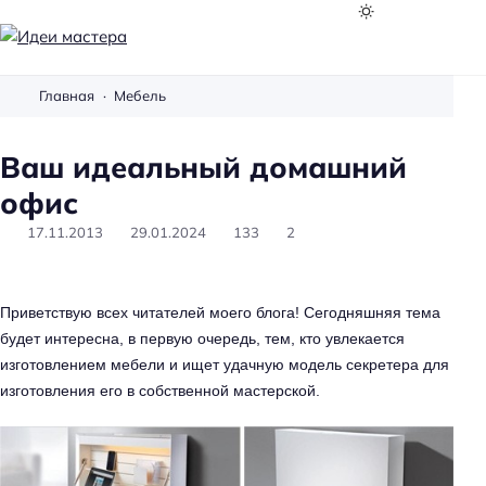
И
д
Главная
Мебель
е
и
Ваш идеальный домашний
м
а
офис
с
17.11.2013
29.01.2024
133
2
т
е
р
Приветствую всех читателей моего блога! Сегодняшняя тема
а
будет интересна, в первую очередь, тем, кто увлекается
изготовлением мебели и ищет удачную модель
секретера
для
изготовления его в собственной мастерской.