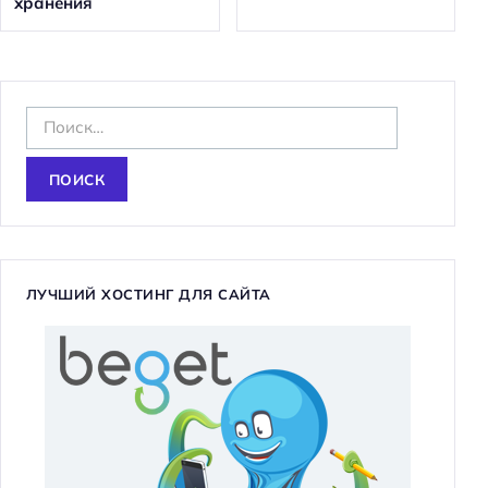
хранения
Н
а
й
т
и
:
ЛУЧШИЙ ХОСТИНГ ДЛЯ САЙТА