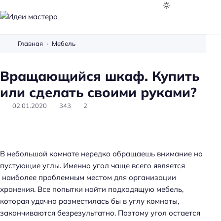
И
д
Главная
Мебель
е
и
Вращающийся шкаф. Купить
м
а
или сделать своими руками?
с
02.01.2020
343
2
т
е
р
а
В небольшой комнате нередко обращаешь внимание на
пустующие углы. Именно угол чаще всего является
наиболее проблемным местом для организации
хранения. Все попытки найти подходящую мебель,
которая удачно разместилась бы в углу комнаты,
заканчиваются безрезультатно. Поэтому угол остается