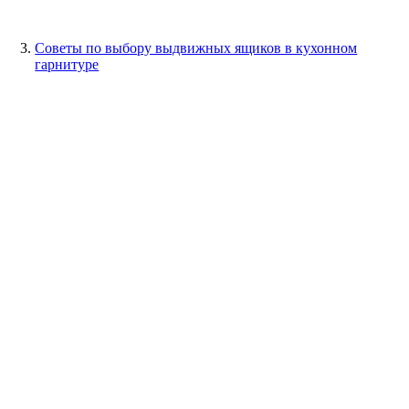
Советы по выбору выдвижных ящиков в кухонном
гарнитуре