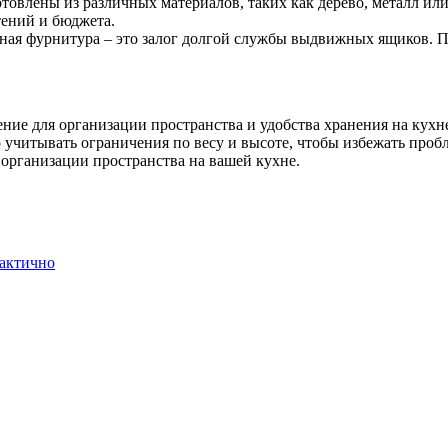
товлены из различных материалов, таких как дерево, металл ил
тений и бюджета.
нная фурнитура – это залог долгой службы выдвижных ящиков. П
ие для организации пространства и удобства хранения на кухн
о учитывать ограничения по весу и высоте, чтобы избежать пр
организации пространства на вашей кухне.
рактично