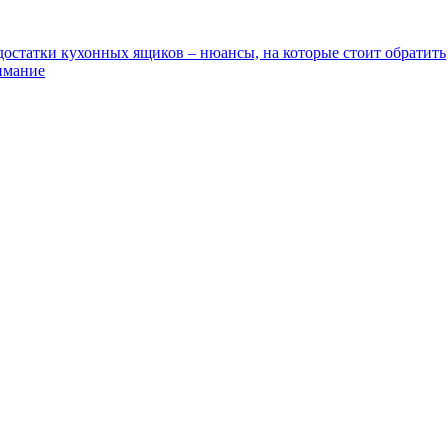
остатки кухонных ящиков – нюансы, на которые стоит обратить
имание