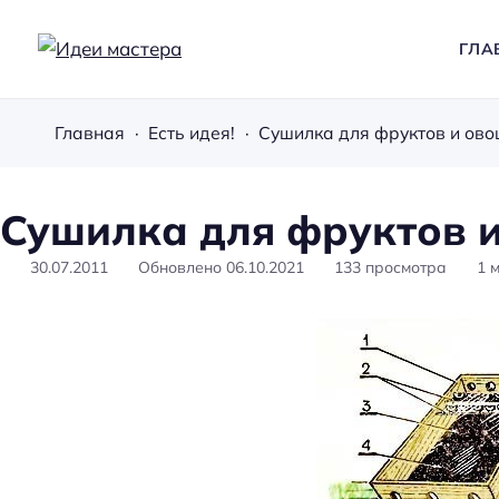
ГЛА
И
д
Главная
Есть идея!
Сушилка для фруктов и ов
е
и
м
Сушилка для фруктов 
а
с
30.07.2011
Обновлено
06.10.2021
133
просмотра
1
м
т
е
р
а