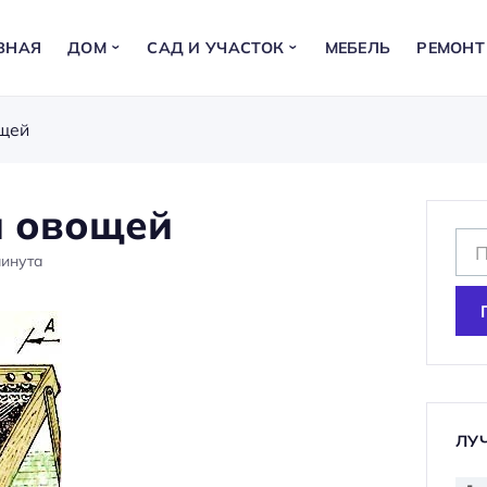
ВНАЯ
ДОМ
САД И УЧАСТОК
МЕБЕЛЬ
РЕМОНТ
ощей
и овощей
Н
инута
а
й
т
и
:
ЛУ