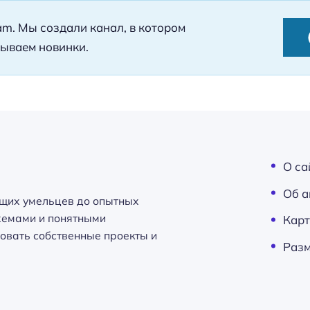
ram. Мы создали канал, в котором
ываем новинки.
О са
Об а
щих умельцев до опытных
схемами и понятными
Карт
овать собственные проекты и
Разм