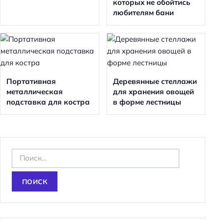
которых не обойтись
любителям бани
Портативная
Деревянные стеллажи
металлическая
для хранения овощей
подставка для костра
в форме лестницы
Н
а
й
т
и
: