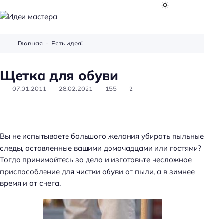
И
д
Главная
Есть идея!
е
и
Щетка для обуви
м
а
07.01.2011
28.02.2021
155
2
с
т
е
р
Вы не испытываете большого желания убирать пыльные
а
следы, оставленные вашими домочадцами или гостями?
Тогда принимайтесь за дело и изготовьте несложное
приспособление для чистки обуви от пыли, а в зимнее
время и от снега.