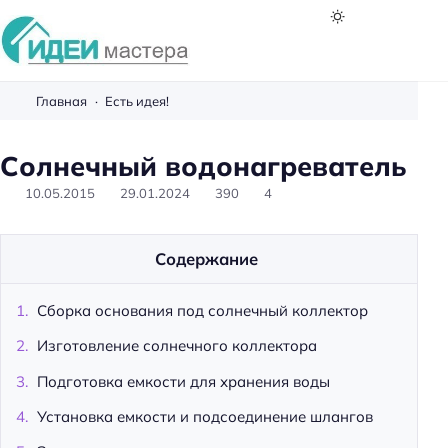
И
д
Главная
Есть идея!
е
и
Солнечный водонагреватель
м
10.05.2015
29.01.2024
390
4
а
с
т
Содержание
е
р
Сборка основания под солнечный коллектор
а
Изготовление солнечного коллектора
Подготовка емкости для хранения воды
Установка емкости и подсоединение шлангов