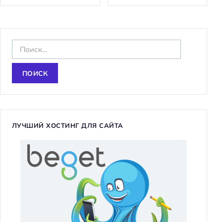
Н
а
й
т
и
:
ЛУЧШИЙ ХОСТИНГ ДЛЯ САЙТА