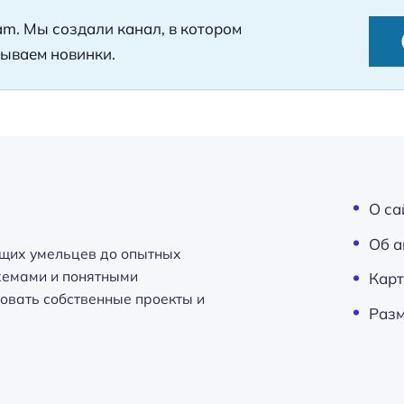
ram. Мы создали канал, в котором
ываем новинки.
О са
Об а
щих умельцев до опытных
схемами и понятными
Карт
овать собственные проекты и
Разм