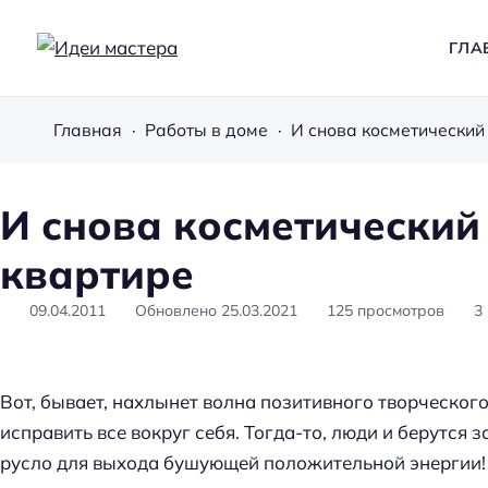
ГЛА
И
д
Главная
Работы в доме
И снова косметический
е
и
м
И снова косметический
а
квартире
с
т
09.04.2011
Обновлено
25.03.2021
125
просмотров
3
е
р
а
Вот, бывает, нахлынет волна позитивного творческог
исправить все вокруг себя. Тогда-то, люди и берутся 
русло для выхода бушующей положительной энергии!