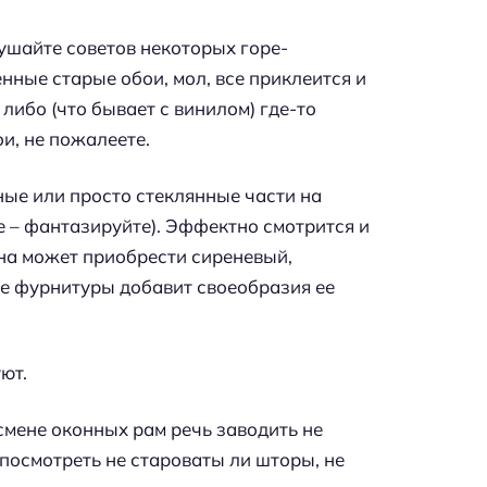
лушайте советов некоторых горе-
енные старые обои, мол, все приклеится и
 либо (что бывает с винилом) где-то
ои, не пожалеете.
ные или просто стеклянные части на
е – фантазируйте). Эффектно смотрится и
она может приобрести сиреневый,
ие фурнитуры добавит своеобразия ее
ют.
 смене оконных рам речь заводить не
т посмотреть не староваты ли шторы, не